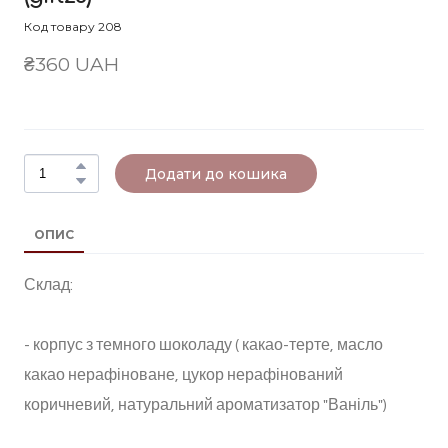
Код товару 208
₴360 UAH
Додати до кошика
ОПИС
Склад:
- корпус з темного шоколаду ( какао-терте, масло
какао нерафіноване, цукор нерафінований
коричневий, натуральний ароматизатор "Ваніль")