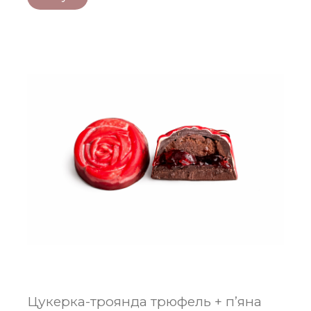
Цукерка-троянда трюфель + пʼяна