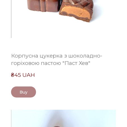
Корпусна цукерка з шоколадно-
горіховою пастою "Паст Хев"
₴45 UAH
Buy