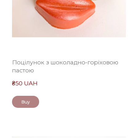
Поцілунок з шоколадно-горіховою
пастою
₴50 UAH
Buy