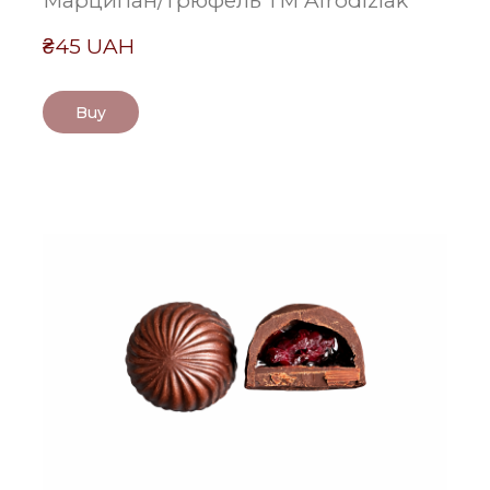
Марципан/Трюфель ТМ Afrodiziak
₴45 UAH
Buy