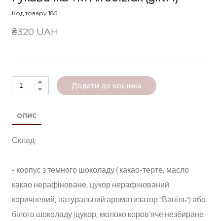
Код товару 185
₴320 UAH
Додати до кошика
ОПИС
Склад:
- корпус з темного шоколаду ( какао-терте, масло
какао нерафіноване, цукор нерафінований
коричневий, натуральний ароматизатор "Ваніль") або
білого шоколаду (цукор, молоко коров’яче незбиране