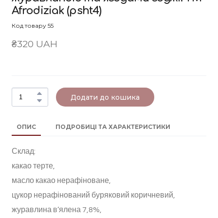
Afrodiziak
(psht4)
Код товару 55
₴320 UAH
Додати до кошика
ОПИС
ПОДРОБИЦІ ТА ХАРАКТЕРИСТИКИ
Склад:
какао терте,
масло какао нерафіноване,
цукор нерафінований буряковий коричневий,
журавлина в’ялена 7,8%,