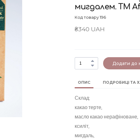
мигдалем. ТМ Af
Код товару 196
₴340 UAH
Додати до
ОПИС
ПОДРОБИЦІ ТА 
Склад:
какао терте,
масло какао нерафіноване,
ксиліт,
мигдаль,