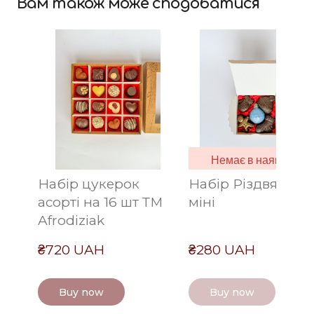
Вам також може сподобатися
Немає в наявності
Набір цукерок
Набір Різдвяний
асорті на 16 шт ТМ
міні
Afrodiziak
₴720 UAH
₴280 UAH
Buy now
Buy now