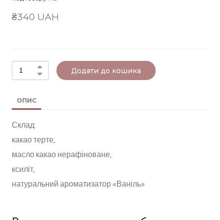
₴340 UAH
Додати до кошика
ОПИС
Склад:
какао терте,
масло какао нерафіноване,
ксиліт,
натуральний ароматизатор «Ваніль»