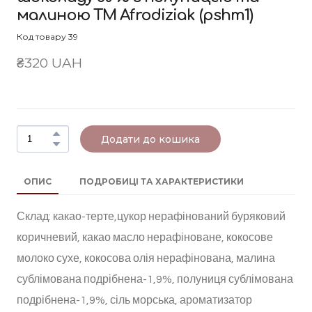
малиною ТМ Afrodiziak
(pshm1)
Код товару 39
₴320 UAH
Додати до кошика
ОПИС
ПОДРОБИЦІ ТА ХАРАКТЕРИСТИКИ
Склад: какао-терте,цукор нерафінований буряковий
коричневий, какао масло нерафіноване, кокосове
молоко сухе, кокосова олія нерафінована, малина
сублімована подрібнена-1,9%, полуниця сублімована
подрібнена-1,9%, сіль морська, ароматизатор