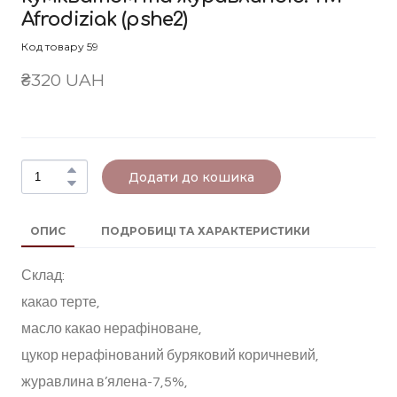
Afrodiziak
(pshe2)
Код товару 59
₴320 UAH
Додати до кошика
ОПИС
ПОДРОБИЦІ ТА ХАРАКТЕРИСТИКИ
Склад:
какао терте,
масло какао нерафіноване,
цукор нерафінований буряковий коричневий,
журавлина в’ялена-7,5%,