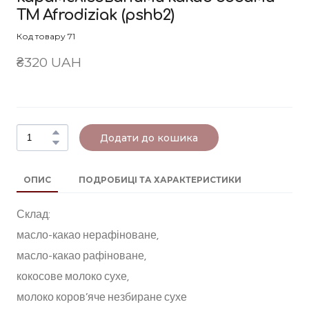
ТМ Afrodiziak
(pshb2)
Код товару 71
₴320 UAH
Додати до кошика
ОПИС
ПОДРОБИЦІ ТА ХАРАКТЕРИСТИКИ
Склад:
масло-какао нерафіноване,
масло-какао рафіноване,
кокосове молоко сухе,
молоко коров’яче незбиране сухе