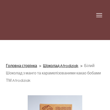
Головна сторінка
Шоколад Afrodiziak
Білий
Шоколад з манго та карамелізованими какао бобами
ТМ Afrodiziak