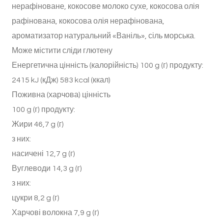
нерафіноване, кокосове молоко сухе, кокосова олія
рафінована, кокосова олія нерафінована,
ароматизатор натуральний «Ваніль», сіль морська.
Може містити сліди глютену
Енергетична цінність (калорійність) 100 g (г) продукту:
2415 kJ (кДж) 583 kcal (ккал)
Поживна (харчова) цінність
100 g (г) продукту:
Жири 46,7 g (г)
з них:
насичені 12,7 g (г)
Вуглеводи 14,3 g (г)
з них:
цукри 8,2 g (г)
Харчові волокна 7,9 g (г)