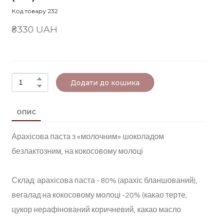
Код товару 232
₴330 UAH
Додати до кошика
ОПИС
Арахісова паста з «молочним» шоколадом
безлактозним, на кокосовому молоці
Склад: арахісова паста - 80% (арахіс бланшований),
вегалад на кокосовому молоці -20% (какао терте,
цукор нерафінований коричневий, какао масло