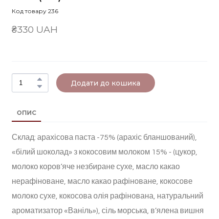
Код товару 236
₴330 UAH
Додати до кошика
ОПИС
Склад: арахісова паста -75% (арахіс бланшований),
«білий шоколад» з кокосовим молоком 15% - (цукор,
молоко коров’яче незбиране сухе, масло какао
нерафіноване, масло какао рафіноване, кокосове
молоко сухе, кокосова олія рафінована, натуральний
ароматизатор «Ваніль»), сіль морська, в’ялена вишня