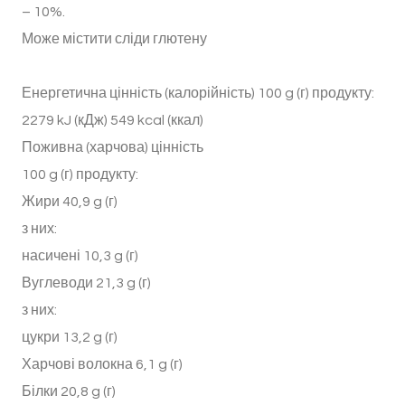
– 10%.
Може містити сліди глютену
Енергетична цінність (калорійність) 100 g (г) продукту:
2279 kJ (кДж) 549 kcal (ккал)
Поживна (харчова) цінність
100 g (г) продукту:
Жири 40,9 g (г)
з них:
насичені 10,3 g (г)
Вуглеводи 21,3 g (г)
з них:
цукри 13,2 g (г)
Харчові волокна 6,1 g (г)
Білки 20,8 g (г)