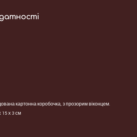
идатності
вана картонна коробочка, з прозорим віконцем.
 15 х 3 см