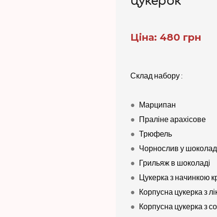
цукерок
Ціна: 480 грн
Склад набору :
●
Марципан
●
Праліне арахісове
●
Трюфель
●
Чорнослив у шоколад
●
Грильяж в шоколаді
●
Цукерка з начинкою 
●
Корпусна цукерка з л
●
Корпусна цукерка з 