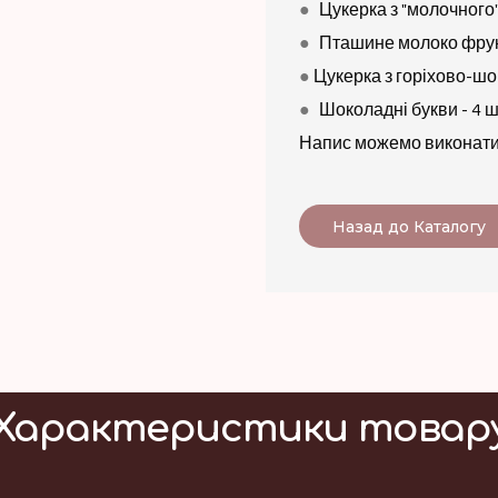
●
Цукерка з "молочного
●
Пташине молоко фрук
●
Цукерка з горіхово-ш
●
Шоколадні букви - 4 
Напис можемо виконати
Назад до Каталогу
Характеристики товар