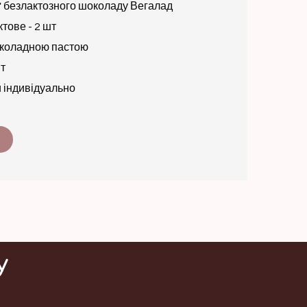
" безлактозного шоколаду Вегалад
тове - 2 шт
околадною пастою
шт
 індивідуально
у