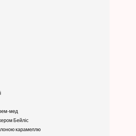
і
крем-мед
ікером Бейліс
солоною карамеллю