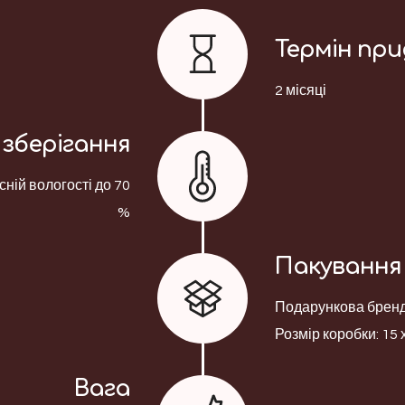
Термін пр
2 місяці
зберігання
сній вологості до 70
%
Пакування
Подарункова брендо
Розмір коробки: 15 х
Вага