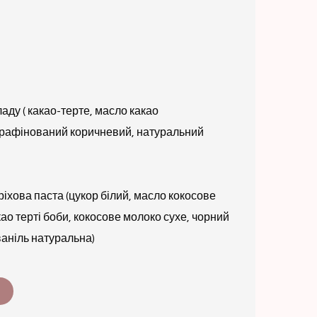
ладу ( какао-терте, масло какао
ерафінований коричневий, натуральний
іхова паста (цукор білий, масло кокосове
ао терті боби, кокосове молоко сухе, чорний
ваніль натуральна)