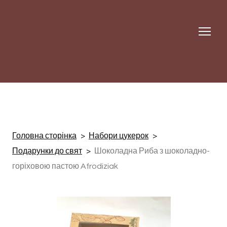
Головна сторінка
Набори цукерок
Подарунки до свят
Шоколадна Риба з шоколадно-
горіховою пастою Afrodiziak