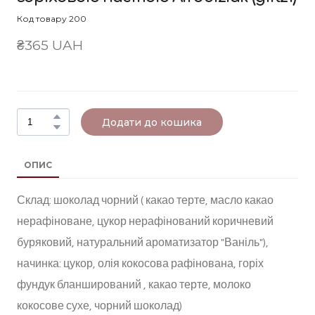
Код товару 200
₴365 UAH
Додати до кошика
ОПИС
Склад: шоколад чорний ( какао терте, масло какао
нерафіноване, цукор нерафінований коричневий
буряковий, натуральний ароматизатор "Ваніль"),
начинка: цукор, олія кокосова рафінована, горіх
фундук бланширований , какао терте, молоко
кокосове сухе, чорний шоколад)