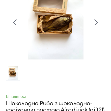
В наявності
Шоколадна Риба з шоколадно-
горіховою пастою Afrodiziak
(gift21)