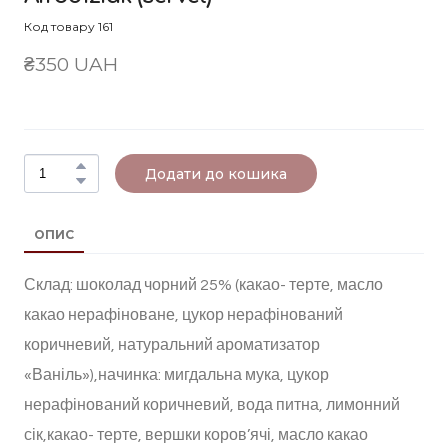
Код товару 161
₴350 UAH
Додати до кошика
ОПИС
Склад: шоколад чорний 25% (какао- терте, масло
какао нерафіноване, цукор нерафінований
коричневий, натуральний ароматизатор
«Ваніль»),начинка: мигдальна мука, цукор
нерафінований коричневий, вода питна, лимонний
сік,какао- терте, вершки коров’ячі, масло какао