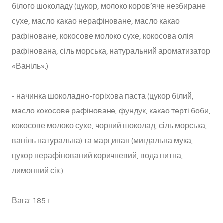
білого шоколаду (цукор, молоко коров’яче незбиране
сухе, масло какао нерафіноване, масло какао
рафіноване, кокосове молоко сухе, кокосова олія
рафінована, сіль морська, натуральний ароматизатор
«Ваніль».)
- начинка шоколадно-горіхова паста (цукор білий,
масло кокосове рафіноване, фундук, какао терті боби,
кокосове молоко сухе, чорний шоколад, сіль морська,
ваніль натуральна) та марципан (мигдальна мука,
цукор нерафінований коричневий, вода питна,
лимонний сік.)
Вага: 185 г