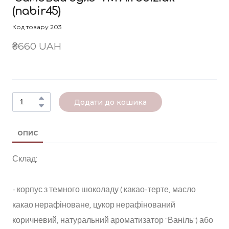
(nabir45)
Код товару 203
₴660 UAH
Додати до кошика
ОПИС
Склад:
- корпус з темного шоколаду ( какао-терте, масло
какао нерафіноване, цукор нерафінований
коричневий, натуральний ароматизатор "Ваніль") або