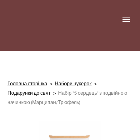
Головна сторінка
Набори цукерок
Подарунки до свят
Набір "5 сердець" з подвійною
начинкою (Марципан/Трюфель)