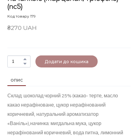
(nc5)
Код товару 179
₴270 UAH
Додати до кошика
ОПИС
Склад: шоколад чорний 25% (какао- терте, масло
какао нерафіноване, цукор нерафінований
коричневий, натуральний ароматизатор
«Ваніль»),начинка: мигдальна мука, цукор
нерафінований коричневий, вода питна, лимонний