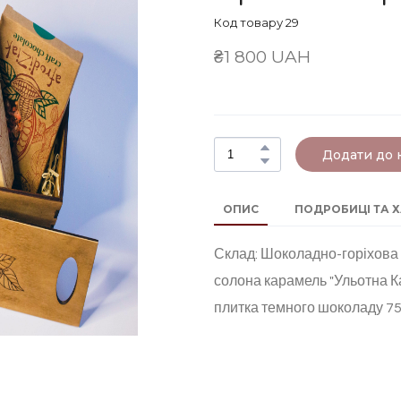
Код товару 29
₴1 800 UAH
Додати до
ОПИС
ПОДРОБИЦІ ТА 
Склад: Шоколадно-горіхова п
солона карамель "Ульотна Кар
плитка темного шоколаду 75