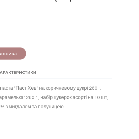
 кошика
ХАРАКТЕРИСТИКИ
аста "Паст Хев" на коричневому цукрі 260 г,
амелька" 260 г , набір цукерок асорті на 10 шт,
% з мигдалем та полуницею.