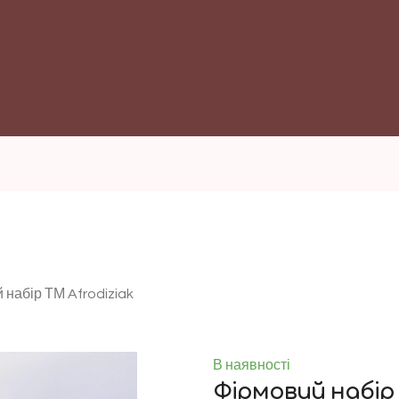
 набір ТМ Afrodiziak
В наявності
Фірмовий набір 