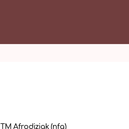
ТМ Afrodiziak
(nfa)