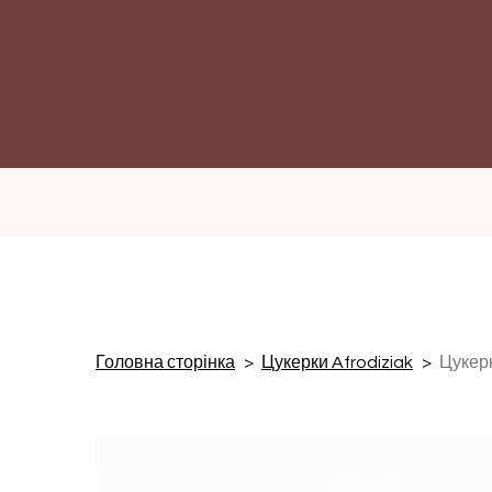
Головна сторінка
Цукерки Afrodiziak
Цукерк