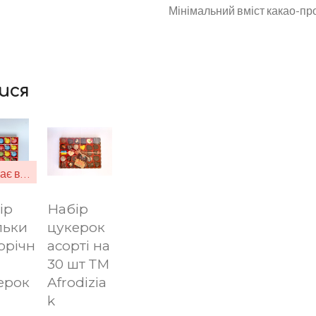
Мінімальний вміст какао-пр
ися
Немає в наявності
ір
Набір
льки
цукерок
орічн
асорті на
30 шт ТМ
ерок
Afrodizia
k