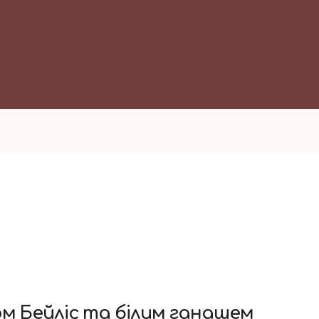
ом Бейліс та білим ганашем