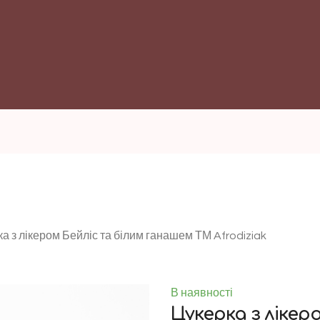
а з лікером Бейліс та білим ганашем ТМ Afrodiziak
В наявності
Цукерка з лікер