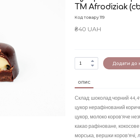
ТМ Afrodiziak
(cb
Код товару 119
₴40 UAH
Додати до
ОПИС
Склад: шоколад чорний 44,4
цукор нерафінований коричн
цукор, молоко коров’яче не
какао рафіноване, кокосове 
морська, вершки коров’ячі,