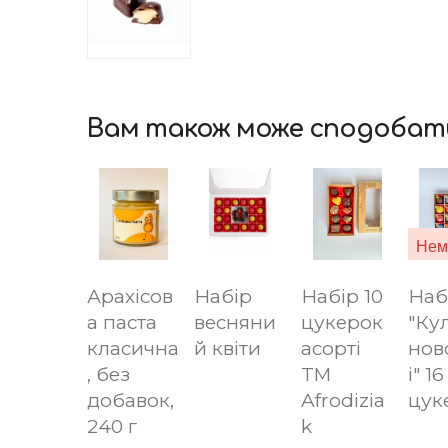
Вам також може сподобат
Арахісов
Набір
Набір 10
Наб
а паста
весняни
цукерок
"Ку
класична
й квіти
асорті
нов
, без
TM
і" 16
добавок,
Afrodizia
цук
240 г
k