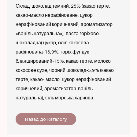
Склад: шоколад темний, 25% (какао терте,
какао-масло нерафіноване, цукор
нерафінований коричневий, ароматизатор
«ваніль натуральна»), паста горіхово-
шоколадна( цукор, олія кокосова
рафінована-16,9%, горіх фундук
бланширований-15%, какао терте, молоко
кокосове сухе, чорний шоколад-5,9% (какао
терте, какао- масло, цукор нерафінований
коричневий, ароматизатор: ваніль
натуральна), сіль морська харчова.
Назад до Каталогу