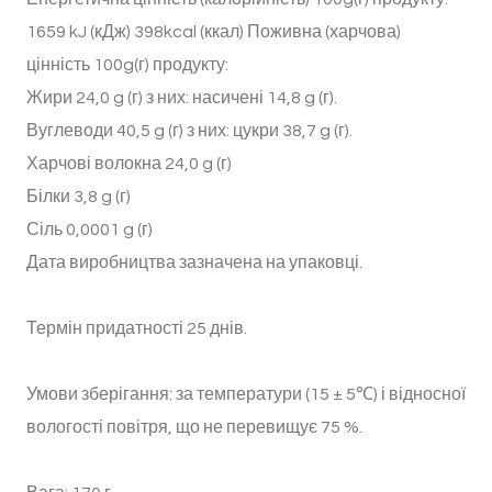
1659 kJ (кДж) 398kcal (ккал) Поживна (харчова)
цінність 100g(г) продукту:
Жири 24,0 g (г) з них: насичені 14,8 g (г).
Вуглеводи 40,5 g (г) з них: цукри 38,7 g (г).
Харчові волокна 24,0 g (г)
Білки 3,8 g (г)
Сіль 0,0001 g (г)
Дата виробництва зазначена на упаковці.
Термін придатності 25 днів.
Умови зберігання: за температури (15 ± 5℃) і відносної
вологості повітря, що не перевищує 75 %.