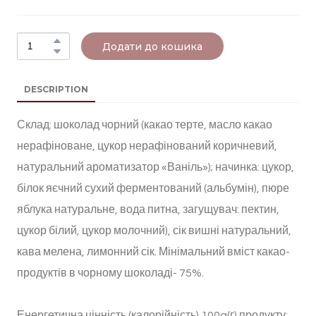
Додати до кошика
DESCRIPTION
Склад: шоколад чорний (какао терте, масло какао
нерафіноване, цукор нерафінований коричневий,
натуральний ароматизатор «Ваніль»); начинка: цукор,
білок яєчний сухий ферментований (альбумін), пюре
яблука натуральне, вода питна, загущувач: пектин,
цукор білий, цукор молочний), сік вишні натуральний,
кава мелена, лимонний сік. Мінімальний вміст какао-
продуктів в чорному шоколаді- 75%.
Енергетична цінність (калорійність) 100g(г) продукту: