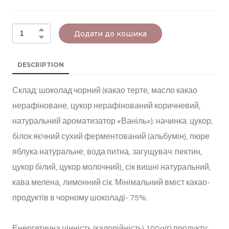
Додати до кошика
DESCRIPTION
Склад: шоколад чорний (какао терте, масло какао
нерафіноване, цукор нерафінований коричневий,
натуральний ароматизатор «Ваніль»); начинка: цукор,
білок яєчний сухий ферментований (альбумін), пюре
яблука натуральне, вода питна, загущувач: пектин,
цукор білий, цукор молочний), сік вишні натуральний,
кава мелена, лимонний сік. Мінімальний вміст какао-
продуктів в чорному шоколаді- 75%.
Енергетична цінність (калорійність) 100g(г) продукту: