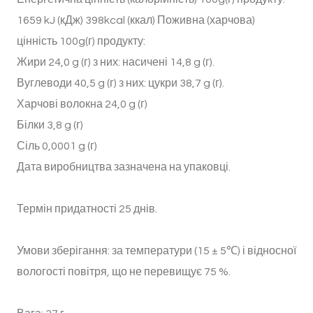
1659 kJ (кДж) 398kcal (ккал) Поживна (харчова)
цінність 100g(г) продукту:
Жири 24,0 g (г) з них: насичені 14,8 g (г).
Вуглеводи 40,5 g (г) з них: цукри 38,7 g (г).
Харчові волокна 24,0 g (г)
Білки 3,8 g (г)
Сіль 0,0001 g (г)
Дата виробництва зазначена на упаковці.
Термін придатності 25 днів.
Умови зберігання: за температури (15 ± 5℃) і відносної
вологості повітря, що не перевищує 75 %.