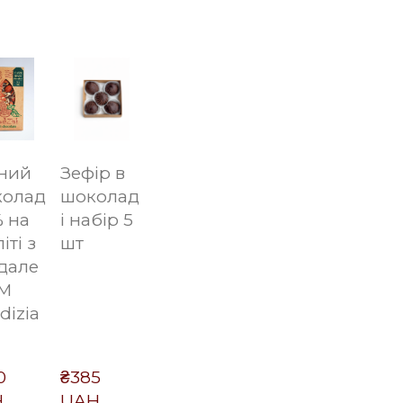
ний
Зефір в
олад
шоколад
% на
і набір 5
іті з
шт
дале
ТМ
dizia
 
₴385 
H
UAH