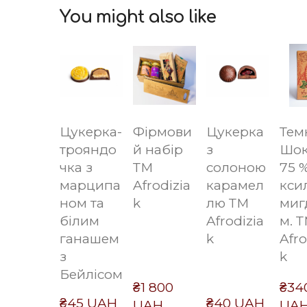
You might also like
Цукерка-
Фірмови
Цукерка
Тем
трояндо
й набір
з
Шок
чка з
ТМ
солоною
75 
марципа
Afrodizia
карамел
ксил
ном та
k
лю ТМ
миг
білим
Afrodizia
м. 
ганашем
k
Afro
з
k
Бейлісом
₴1 800 
₴340
₴45 UAH
₴40 UAH
UAH
UA