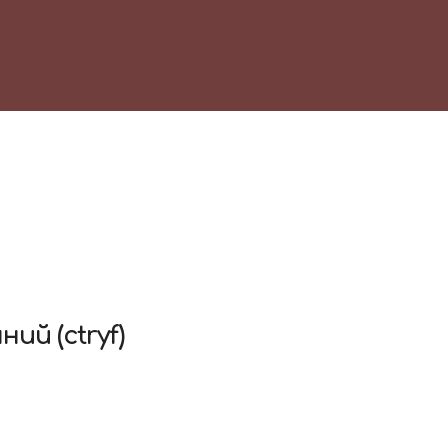
чний
(ctryf)