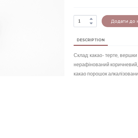
Додати до
DESCRIPTION
Склад: какао- терте, вершки
нерафінований коричневий, 
какао порошок алкалізований