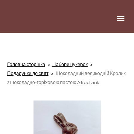
Головна сторінка
Набори цукерок
Подарунки до свят
Шоколадний великодній Кролик
з шоколадно-горіховою пастою Afrodiziak