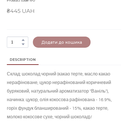
Product code 190
₴445 UAH
Додати до кошика
DESCRIPTION
Склад: шоколад чорний (какао терте, масло какао
нерафіноване, цукор нерафінований коричневий
буряковий, натуральний ароматизатор "Ваніль"),
начинка: цукор, олія кокосова рафінована - 16.9%,
горіх фундук бланширований - 15%, какао терте,
молоко кокосове сухе, чорний шоколад)/