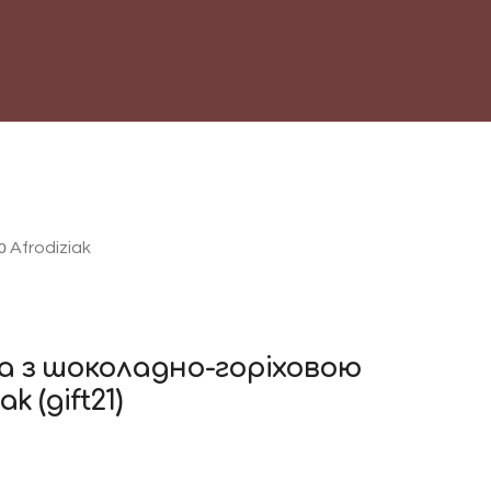
 Afrodiziak
а з шоколадно-горіховою
iak
(gift21)