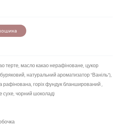
 кошика
ао терте, масло какао нерафіноване, цукор
уряковий, натуральний ароматизатор "Ваніль"),
ва рафінована, горіх фундук бланширований ,
е сухе, чорний шоколад)
обочка