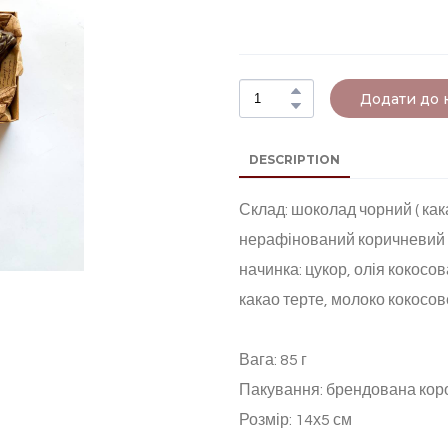
Додати до
DESCRIPTION
Склад: шоколад чорний ( как
нерафінований коричневий б
начинка: цукор, олія кокосо
какао терте, молоко кокосов
Вага: 85 г
Пакування: брендована кор
Розмір: 14х5 см