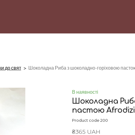
и до свят
Шоколадна Риба з шоколадно-горіховою пастою
В наявності
Шоколадна Риб
пастою Afrodiz
Product code 200
₴365 UAH