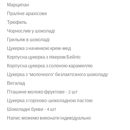
Марципан
Праліне арахісове
Трюфель
Чорнослив у шоколаді
Грильяж в шоколаді
Цукерка з начинкою крем-мед
Корпусна цукерка з лікером Бейліс
Корпусна цукерка з солоною карамеллю
Цукерка з "молочного" безлактозного шоколаду
Вегалад
Пташине молоко фруктове - 2 шт
Цукерка з горіхово-шоколадною пастою
Шоколадні букви - 4 шт
Напис можемо виконати індивідуально