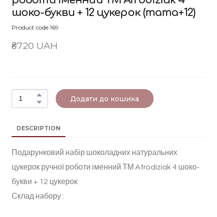
роботи іменний ТМ Afrodiziak 4
шоко-букви + 12 цукерок
(mama+12)
Product code 169
₴720 UAH
Додати до кошика
DESCRIPTION
Подарунковий набір шоколадних натуральних
цукерок ручної роботи іменний ТМ Afrodiziak 4 шоко-
букви + 12 цукерок
Склад набору :