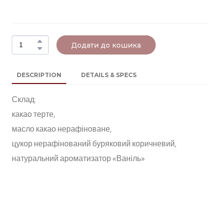
Додати до кошика
DESCRIPTION
DETAILS & SPECS
Склад:
какао терте,
масло какао нерафіноване,
цукор нерафінований буряковий коричневий,
натуральний ароматизатор «Ваніль»