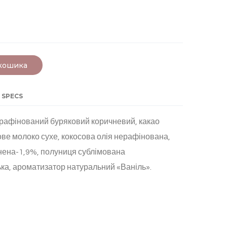
 кошика
 SPECS
ерафінований буряковий коричневий, какао
ве молоко сухе, кокосова олія нерафінована,
нена-1,9%, полуниця сублімована
ька, ароматизатор натуральний «Ваніль».