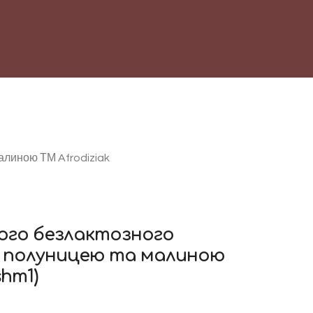
алиною ТМ Afrodiziak
ого безлактозного
з полуницею та малиною
shm1)