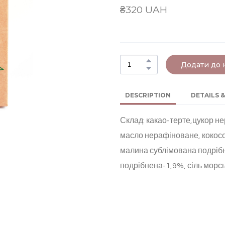
₴320 UAH
Додати до
DESCRIPTION
DETAILS &
Склад: какао-терте,цукор н
масло нерафіноване, кокосо
малина сублімована подріб
подрібнена-1,9%, сіль морс