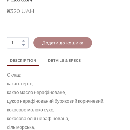
Product code 41
₴320 UAH
Додати до кошика
DESCRIPTION
DETAILS & SPECS
Склад:
какао-терте,
какао масло нерафіноване,
цукор нерафінований буряковий коричневий,
кокосове молоко сухе,
кокосова олія нерафінована,
сіль морська,