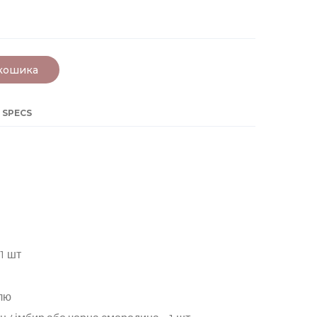
 кошика
 SPECS
 1 шт
лю