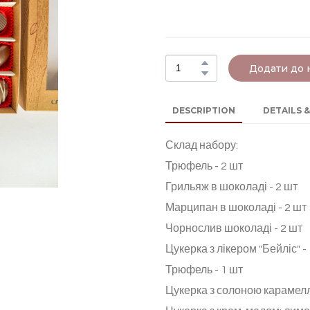
Додати до
DESCRIPTION
DETAILS &
Склад набору:
Трюфель - 2 шт
Грильяж в шоколаді - 2 шт
Марципан в шоколаді - 2 шт
Чорнослив шоколаді - 2 шт
Цукерка з лікером "Бейліс" -
Трюфель - 1 шт
Цукерка з солоною карамел