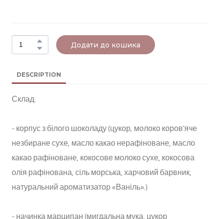
Додати до кошика
DESCRIPTION
Склад:
- корпус з білого шоколаду (цукор, молоко коров’яче
незбиране сухе, масло какао нерафіноване, масло
какао рафіноване, кокосове молоко сухе, кокосова
олія рафінована, сіль морська, харчовий барвник,
натуральний ароматизатор «Ваніль».)
- начинка марципан (мигдальна мука, цукор