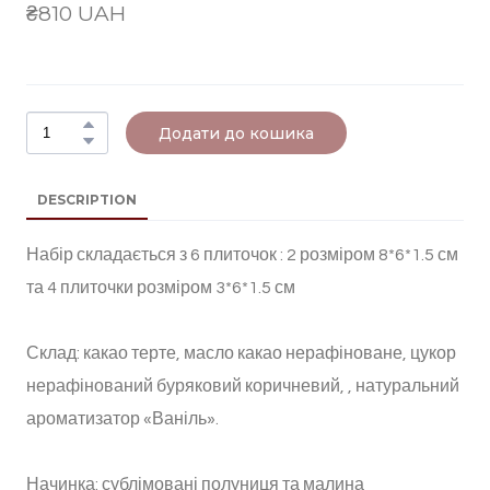
₴810 UAH
Додати до кошика
DESCRIPTION
Набір складається з 6 плиточок : 2 розміром 8*6*1.5 см
та 4 плиточки розміром 3*6*1.5 см
Склад: какао терте, масло какао нерафіноване, цукор
нерафінований буряковий коричневий, , натуральний
ароматизатор «Ваніль».
Начинка: сублімовані полуниця та малина