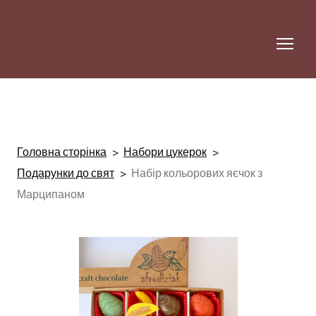
Головна сторінка
Набори цукерок
Подарунки до свят
Набір кольорових яєчок з
Марципаном