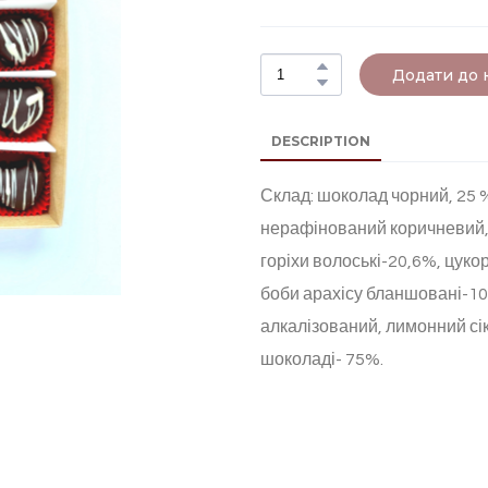
Додати до
DESCRIPTION
Склад: шоколад чорний, 25 
нерафінований коричневий, 
горіхи волоські-20,6%, цук
боби арахісу бланшовані-1
алкалізований, лимонний сік
шоколаді- 75%.