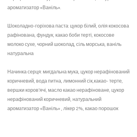
ароматизатор «Ваніль».
Шоколадно-горіхова паста: цукор білий, олія кокосова
рафінована, фундук, какао боби терті, кокосове
молоко сухе, чорний шоколад, сіль морська, ваніль
натуральна
Начинка серця: мигдальна мука, цукор нерафінований
коричневий, вода питна, лимонний сік,какао- терте,
вершки коров’ячі, масло какао нерафіноване, цукор
нерафінований коричневий, натуральний
ароматизатор «Ваніль» , лікер 2%, какао порошок