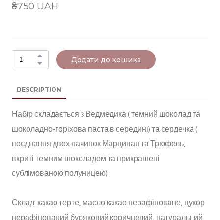
₴750 UAH
Додати до кошика
DESCRIPTION
Набір складається з Ведмедика ( темний шоколад та
шоколадно-горіхова паста в середині) та сердечка (
поєднання двох начинок Марципан та Трюфель,
вкриті темним шоколадом та прикрашені
сублімованою полуницею)
Склад: какао терте, масло какао нерафіноване, цукор
нерафінований буряковий коричневий, натуральний