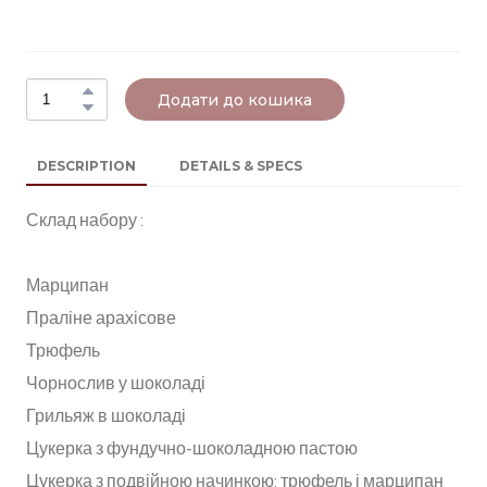
Додати до кошика
DESCRIPTION
DETAILS & SPECS
Склад набору :
Марципан
Праліне арахісове
Трюфель
Чорнослив у шоколаді
Грильяж в шоколаді
Цукерка з фундучно-шоколадною пастою
Цукерка з подвійною начинкою: трюфель і марципан