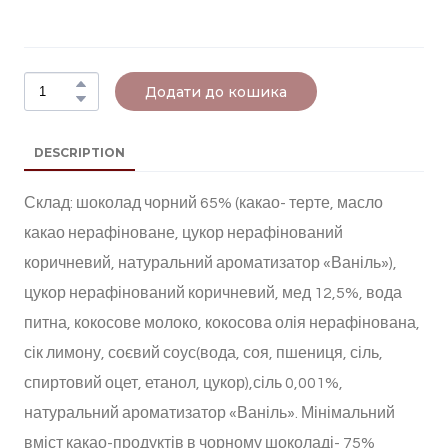
Додати до кошика
DESCRIPTION
Склад: шоколад чорний 65% (какао- терте, масло
какао нерафіноване, цукор нерафінований
коричневий, натуральний ароматизатор «Ваніль»),
цукор нерафінований коричневий, мед 12,5%, вода
питна, кокосове молоко, кокосова олія нерафінована,
сік лимону, соєвий соус(вода, соя, пшениця, сіль,
спиртовий оцет, етанол, цукор),сіль 0,001%,
натуральний ароматизатор «Ваніль». Мінімальний
вміст какао-продуктів в чорному шоколаді- 75%