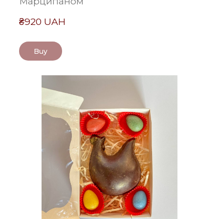
Марципаном
₴920 UAH
Buy