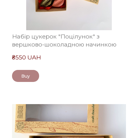
Набір цукерок "Поцілунок" з
вершково-шоколадною начинкою
₴550 UAH
Buy