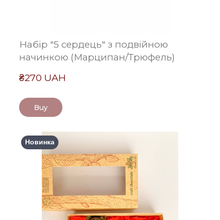
Набір "5 сердець" з подвійною
начинкою (Марципан/Трюфель)
₴270 UAH
Buy
Новинка