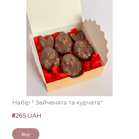
Набір " Зайченята та курчата"
₴265 UAH
Buy