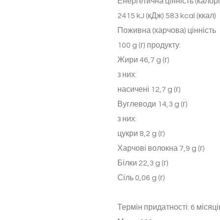
Енергетична цінність (калорій
2415 kJ (кДж) 583 kcal (ккал)
Поживна (харчова) цінність
100 g (г) продукту:
Жири 46,7 g (г)
з них:
насичені 12,7 g (г)
Вуглеводи 14,3 g (г)
з них:
цукри 8,2 g (г)
Харчові волокна 7,9 g (г)
Білки 22,3 g (г)
Сіль 0,06 g (г)
Термін придатності: 6 місяці