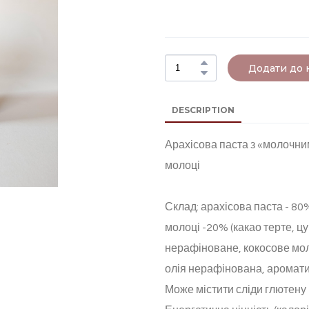
Додати до
DESCRIPTION
Арахісова паста з «молочн
молоці
Склад: арахісова паста - 80
молоці -20% (какао терте, 
нерафіноване, кокосове мол
олія нерафінована, аромати
Може містити сліди глютену