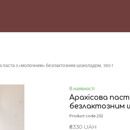
а паста з «молочним» безлактозним шоколадом, 360 г
В наявності
Арахісова паст
безлактозним ш
Product code 232
₴330 UAH