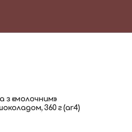
а з «молочним»
околадом, 360 г
(ar4)