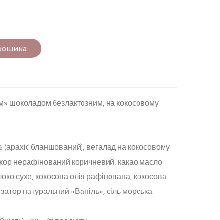
 кошика
им» шоколадом безлактозним, на кокосовому
% (арахіс бланшований), вегалад на кокосовому
цукор нерафінований коричневий, какао масло
око сухе, кокосова олія рафінована, кокосова
затор натуральний «Ваніль», сіль морська.