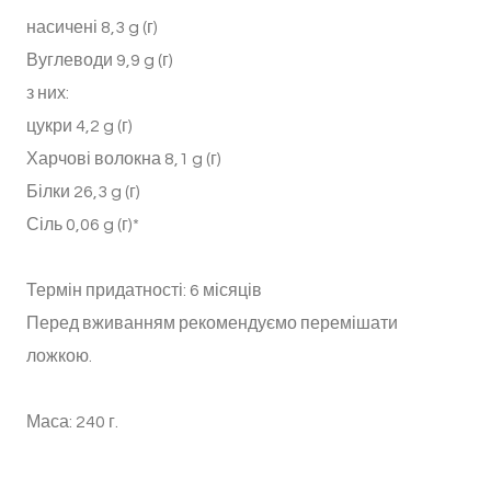
насичені 8,3 g (г)
Вуглеводи 9,9 g (г)
з них:
цукри 4,2 g (г)
Харчові волокна 8,1 g (г)
Білки 26,3 g (г)
Сіль 0,06 g (г)*
Термін придатності: 6 місяців
Перед вживанням рекомендуємо перемішати
ложкою.
Маса: 240 г.