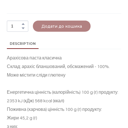
Додати до кошика
DESCRIPTION
Арахісова паста класична
Склад: арахіс бланшований, обсмажений - 100%.
Може містити сліди глютену
Енергетична цінність (калорійність) 100 g (г) продукту:
2353 kJ (кДж) 568 kcal (ккал)
Поживна (харчова) цінність 100 g (г) продукту:
Жири 45,2 g (г)
з них: