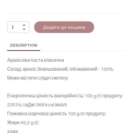
Додати до кошика
DESCRIPTION
Арахісова паста класична
Склад: арахіс бланшований, обсмажений - 100%.
Може містити сліди глютену
Енергетична цінність (калорійність) 100 g (г) продукту:
2353 kJ (кДж) 568 kcal (ккал)
Поживна (харчова) цінність 100 g (г) продукту:
Жири 45,2 g (г)
з них: