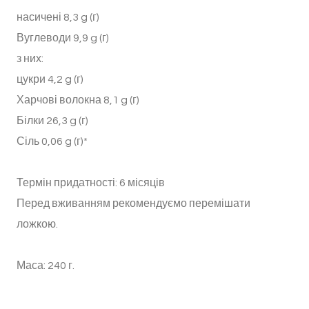
насичені 8,3 g (г)
Вуглеводи 9,9 g (г)
з них:
цукри 4,2 g (г)
Харчові волокна 8,1 g (г)
Білки 26,3 g (г)
Сіль 0,06 g (г)*
Термін придатності: 6 місяців
Перед вживанням рекомендуємо перемішати
ложкою.
Маса: 240 г.