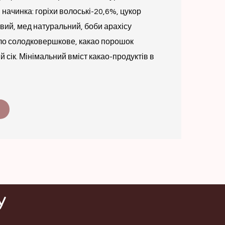
 начинка: горіхи волоські-20,6%, цукор
ий, мед натуральний, боби арахісу
ло солодковершкове, какао порошок
 сік. Мінімальний вміст какао-продуктів в
у