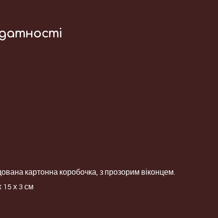
идатності
вана картонна коробочка, з прозорим віконцем.
 15 х 3 см