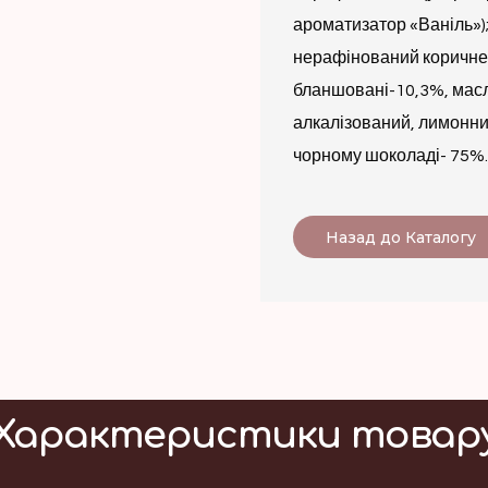
ароматизатор «Ваніль»);
нерафінований коричнев
бланшовані-10,3%, мас
алкалізований, лимонний
чорному шоколаді- 75%.
Назад до Каталогу
Характеристики товар