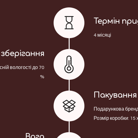
Термін пр
4 місяці
зберігання
сній вологості до 70
%
Пакування
Подарункова брендо
Розмір коробки: 15 х
Вага