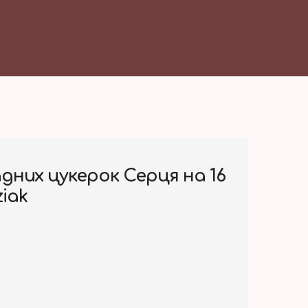
дних цукерок Серця на 16
iak