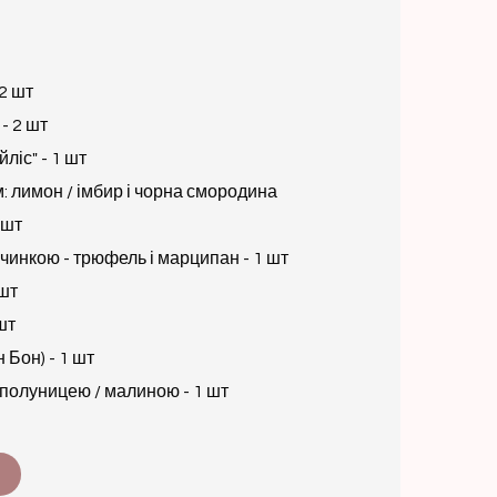
2 шт
- 2 шт
ліс" - 1 шт
: лимон / імбир і чорна смородина
 шт
чинкою - трюфель і марципан - 1 шт
 шт
шт
 Бон) - 1 шт
полуницею / малиною - 1 шт