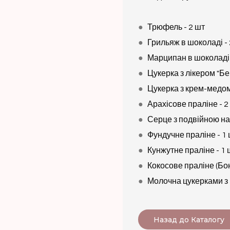
●
Трюфель - 2 шт
●
Грильяж в шоколаді - 
●
Марципан в шоколаді 
●
Цукерка з лікером "Бей
●
Цукерка з крем-медом
●
Арахісове праліне - 2
●
Серце з подвійною на
●
Фундучне праліне - 1
●
Кунжутне праліне - 1 
●
Кокосове праліне (Бон
●
Молочна цукерками з 
Назад до Каталогу