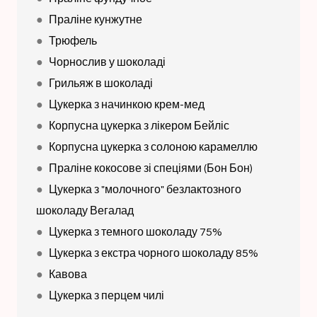
●
Праліне кунжутне
●
Трюфель
●
Чорнослив у шоколаді
●
Грильяж в шоколаді
●
Цукерка з начинкою крем-мед
●
Корпусна цукерка з лікером Бейліс
●
Корпусна цукерка з солоною карамеллю
●
Праліне кокосове зі спеціями (Бон Бон)
●
Цукерка з "молочного" безлактозного
шоколаду Вегалад
●
Цукерка з темного шоколаду 75%
●
Цукерка з екстра чорного шоколаду 85%
●
Кавова
●
Цукерка з перцем чилі