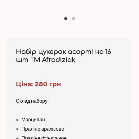
Набір цукерок асорті на 16
шт TM Afrodiziak
Ціна: 280 грн
Склад набору :
●
Марципан
●
Праліне арахісове
●
Праліне фундучное