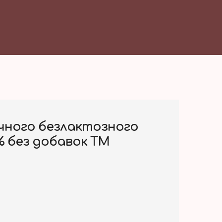
чного безлактозного
% без добавок ТМ