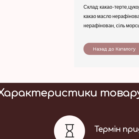
Склад: какао-терте,цук
какао масло нерафінова
нерафінован, сіль морс
Назад до Каталогу
Характеристики товар
Термін пр