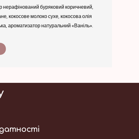
ор нерафінований буряковий коричневий,
не, кокосове молоко сухе, кокосова олія
ька, ароматизатор натуральний «Ваніль».
у
идатності