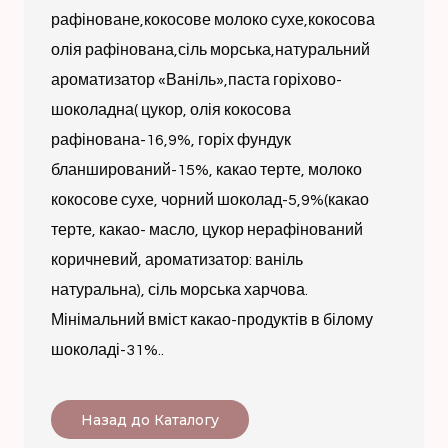
рафіноване,кокосове молоко сухе,кокосова
олія рафінована,сіль морська,натуральний
ароматизатор «Ваніль»,паста горіхово-
шоколадна( цукор, олія кокосова
рафінована-16,9%, горіх фундук
бланширований-15%, какао терте, молоко
кокосове сухе, чорний шоколад-5,9%(какао
терте, какао- масло, цукор нерафінований
коричневий, ароматизатор: ваніль
натуральна), сіль морська харчова.
Мінімальний вміст какао-продуктів в білому
шоколаді-31%..
Назад до Каталогу