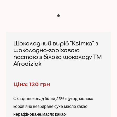
Шоколадний виріб "Квітка" з
шоколадно-горіховою
пастою з білого шоколаду TM
Afrodiziak
Ціна: 120 грн
Склад: шоколад білий,25% (цукор, молоко
коров’яче незбиране сухе,масло какао
нерафіноване,масло какао