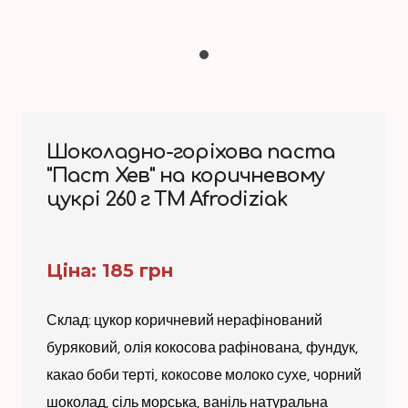
Шоколадно-горіхова паста
"Паст Хев" на коричневому
цукрі 260 г ТМ Afrodiziak
Ціна: 185 грн
Склад: цукор коричневий нерафінований
буряковий, олія кокосова рафінована, фундук,
какао боби терті, кокосове молоко сухе, чорний
шоколад, сіль морська, ваніль натуральна