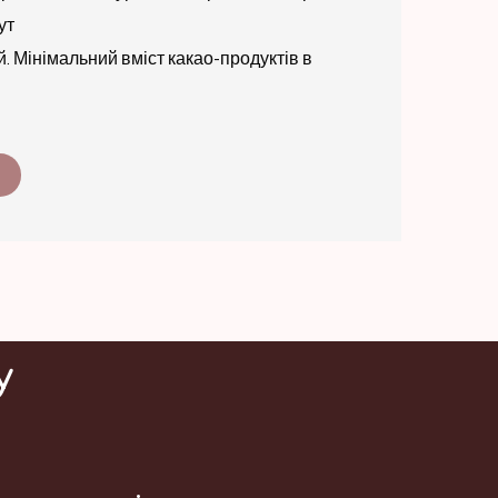
ут
. Мінімальний вміст какао-продуктів в
у