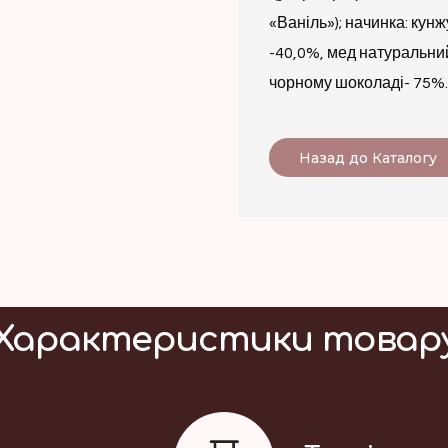
«Ваніль»); начинка: кунж
-40,0%, мед натуральний
чорному шоколаді- 75%.
Назад до Каталогу
Характеристики товар