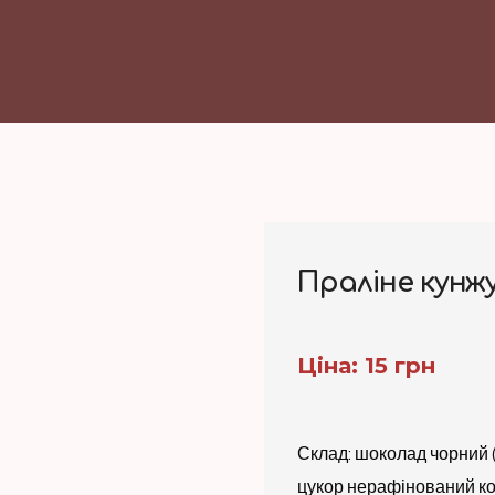
Праліне кунжу
Ціна: 15 грн
Склад: шоколад чорний (
цукор нерафінований к