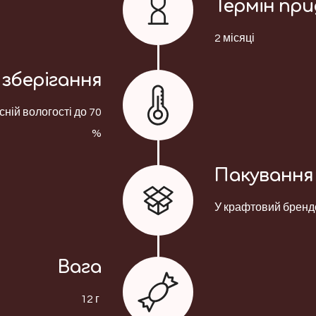
Термін пр
2 місяці
зберігання
сній вологості до 70
%
Пакування
У крафтовий бренд
Вага
12 г