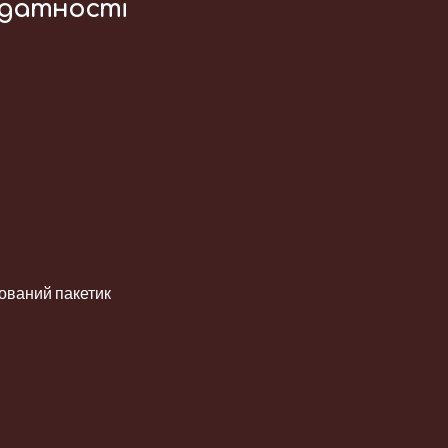
идатності
ований пакетик