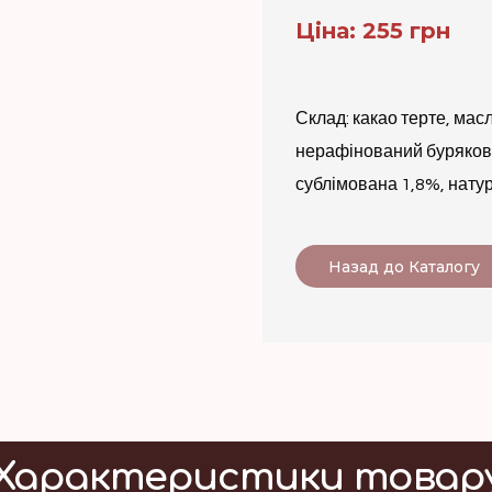
Ціна: 255 грн
Склад: какао терте, мас
нерафінований бурякови
сублімована 1,8%, нату
Назад до Каталогу
Характеристики товар