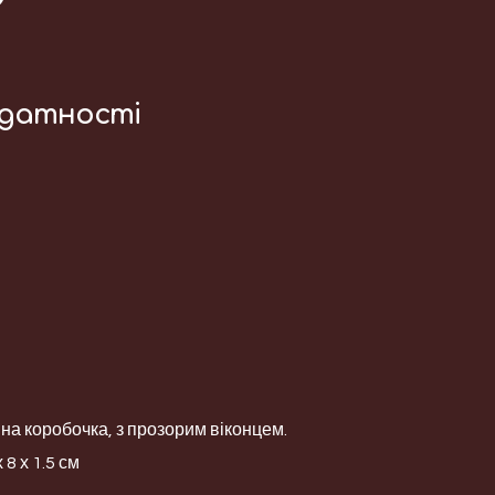
идатності
а коробочка, з прозорим віконцем.
 8 х 1.5 см