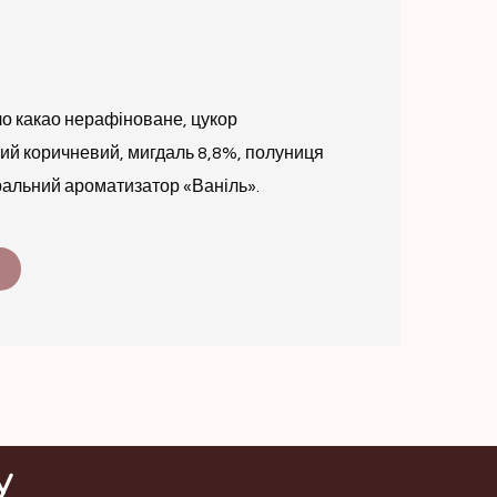
ло какао нерафіноване, цукор
й коричневий, мигдаль 8,8%, полуниця
ральний ароматизатор «Ваніль».
у