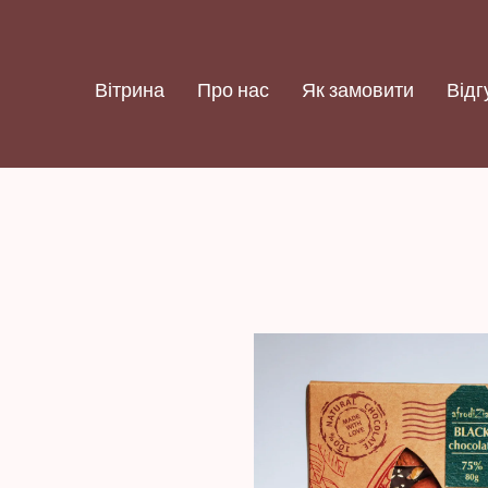
Вітрина
Про нас
Як замовити
Відг