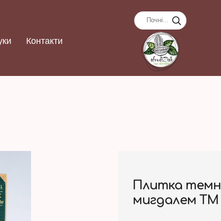
уки
Контакти
Плитка темно
мигдалем ТМ 