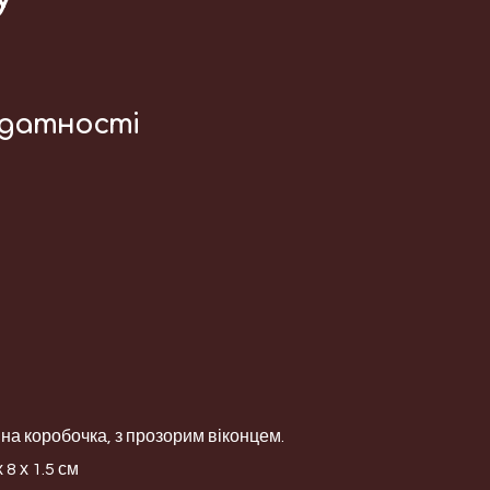
идатності
а коробочка, з прозорим віконцем.
 8 х 1.5 см